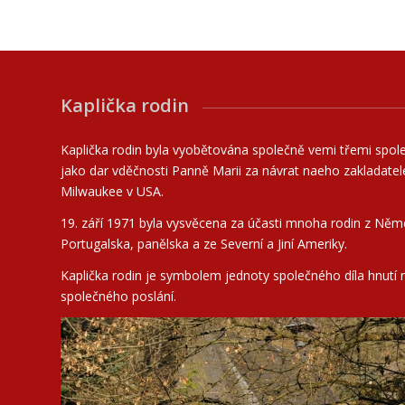
Kaplička rodin
Kaplička rodin byla vyobětována společně vemi třemi spo
jako dar vděčnosti Panně Marii za návrat naeho zakladatel
Milwaukee v USA.
19. září 1971 byla vysvěcena za účasti mnoha rodin z Něme
Portugalska, panělska a ze Severní a Jiní Ameriky.
Kaplička rodin je symbolem jednoty společného díla hnutí
společného poslání.