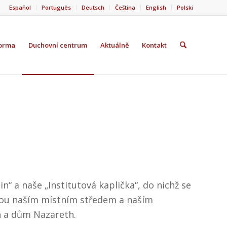
Español
Português
Deutsch
Čeština
English
Polski
forma
Duchovní centrum
Aktuálně
Kontakt
n“ a naše „Institutová kaplička“, do nichž se
Jsou naším místním středem a naším
n a dům Nazareth.