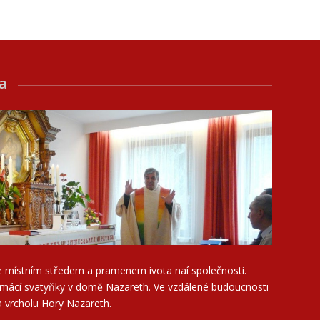
ka
 je místním středem a pramenem ivota naí společnosti.
omácí svatyňky v domě Nazareth. Ve vzdálené budoucnosti
a vrcholu Hory Nazareth.