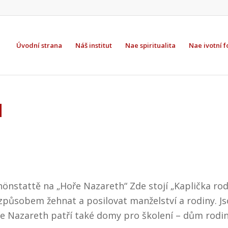
Úvodní strana
Náš institut
Nae spiritualita
Nae ivotní 
M
önstattě na „Hoře Nazareth“ Zde stojí „Kaplička rodi
 způsobem žehnat a posilovat manželství a rodiny. 
e Nazareth patří také domy pro školení – dům rodi