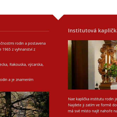
Institutová kaplič
lečnostmi rodin a postavena
e 1965 z vyhnanství z
cka, Rakouska, výcarska,
 rodin a je znamením
Nae kaplička institutu rodin
Najdete ji zatím ve formě d
má své místo najít nahoře n