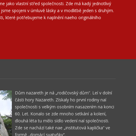
íme jako vlastní střed společnosti. Zde má kadý jednotlivý
e jsme spojeni v úmluvě lásky a v modlitbě jeden s druhým.
i, které potřebujeme k naplnění naeho originálního
Dům nazareth je ná „rodičovský dům“. Leí v dolní
části hory Nazareth. Získaly ho první rodiny naí
společnosti s velkým osobním nasazením na konci
60. Let. Konalo se zde mnoho setkání a kolení,
dlouhá léta tu mělo sídlo vedení naí společnosti.
Zde se nachází také nae „institutová kaplička“ ve
formě „domácí svatyňky“.