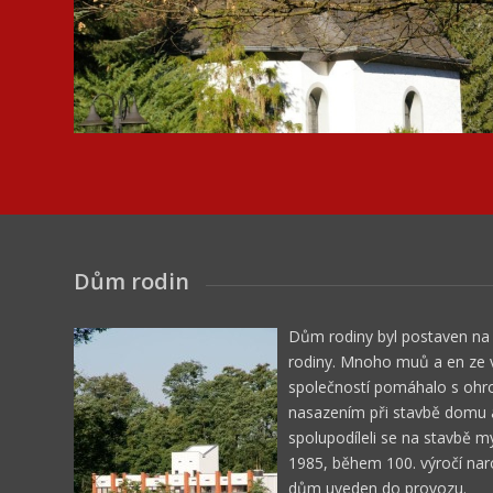
Dům rodin
Dům rodiny byl postaven na 
rodiny. Mnoho muů a en ze v
společností pomáhalo s oh
nasazením při stavbě domu 
spolupodíleli se na stavbě my
1985, během 100. výročí naro
dům uveden do provozu.