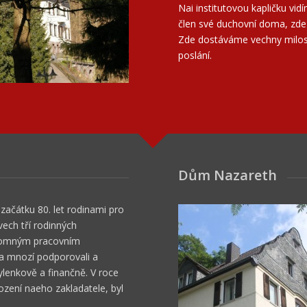
Nai institutovou kapličku vid
člen své duchovní doma, zd
Zde dostáváme vechny milost
poslání.
Dům Nazareth
začátku 80. let rodinami pro
ech tří rodinných
romným pracovním
a mnozí podporovali a
lenkově a finančně. V roce
zení naeho zakladatele, byl