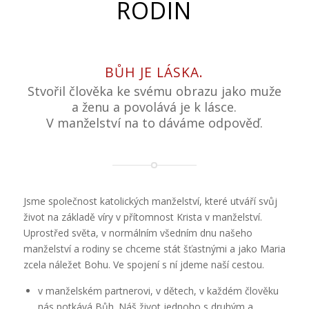
RODIN
BŮH JE LÁSKA.
Stvořil člověka ke svému obrazu jako muže
a ženu a povolává je k lásce.
V manželství na to dáváme odpověď.
Jsme společnost katolických manželství, které utváří svůj
život na základě víry v přítomnost Krista v manželství.
Uprostřed světa, v normálním všedním dnu našeho
manželství a rodiny se chceme stát šťastnými a jako Maria
zcela náležet Bohu. Ve spojení s ní jdeme naší cestou.
v manželském partnerovi, v dětech, v každém člověku
nás potkává Bůh. Náš život jednoho s druhým a