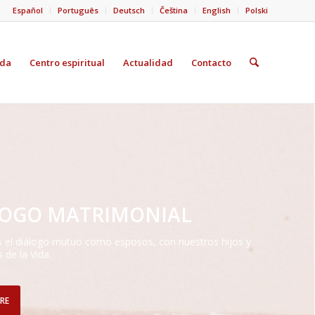
Español
Português
Deutsch
Čeština
English
Polski
ida
Centro espiritual
Actualidad
Contacto
LOGO MATRIMONIAL
 el diálogo mutuo como esposos, con nuestros hijos y
 de la Vida.
RE