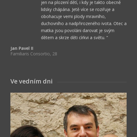
jen na plození dětí, i kdy je takto obecně
lidsky chápána. Jetě více se roziřuje a
obohacuje vemi plody mravního,
duchovního a nadpřirozeného ivota. Otec a
matka jsou povoláni darovat je svým
dětem a skrze děti církvi a světu. “
Jan Pavel II
Familiaris Consortio, 28
Ve vedním dni