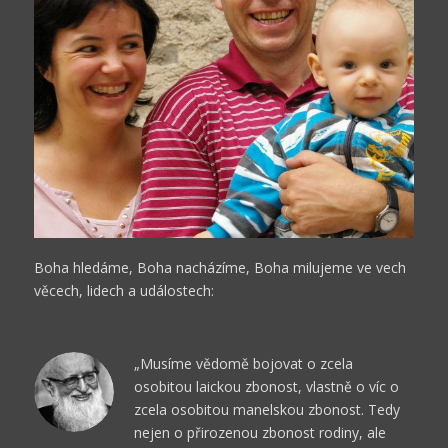
Boha hledáme, Boha nacházíme, Boha milujeme ve vech
věcech, lidech a událostech:
„Musíme vědomě bojovat o zcela
osobitou laickou zbonost, vlastně o víc o
zcela osobitou manelskou zbonost. Tedy
nejen o přirozenou zbonost rodiny, ale