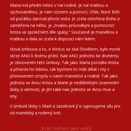
Maria má přední místo v naí rodině. Je naí matkou a
vychovatelkou, je nám vzorem a pomocí, ONA, které Bůh
od počátku daroval plnost ivota. Je zcela otevřena Bohu a
zaměřena na něho, je „trvalou průvodkyní a pomocnicí
Krista ve společném díle spásy.“ Současně je manelkou a
matkou a dala se zcela k dispozici nám lidem.
Nová smlouva a to, e Kristus se stal člověkem, bylo moné
skrze ANO k Boímu přání. Nae ANO jednoho ke druhému
je obnovením této úmluvy. Tak jako Maria porodila Krista
a přinesla ho lidstvu, tak bychom to měli dělat i my v
přeneseném smyslu v naem manelství a rodině. Tak jako
jednota ve dvou Krista a Marie je nedělitelným znamením
lásky a věrnosti, je jím také nae jednota ve dvou mue a
eny.
V úmluvě lásky s Marií a zasvěcení jí si vyproujeme sílu pro
ná manelský a rodinný ivot.
„Panna Maria se chce sklonit do
„Kráčí světem jako velká