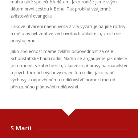
matka také společně k dětem. Jako rodiče jsme svým
dětem první cestou k Bohu. Tak probíhá vzájemné
zvěstování evangelia.
Takové utváření naeho ivota z víry vyzařuje na jiné rodiny
a mělo by být znát ve vech ivotních oblastech, v nich se
pohybujeme.
Jako společnost máme zvlátní odpovědnost za celé
Schönstattské hnutí rodin. Nadto se angaujeme jak dalece
je to moné, v katechezích, v kurzech přípravy na manelství
a jiných formách výchovy manelů a rodin, jako např.
výchovy k odpovědnému rodičovství“ pomocí metod
přirozeného plánování rodičovství.
S Marií