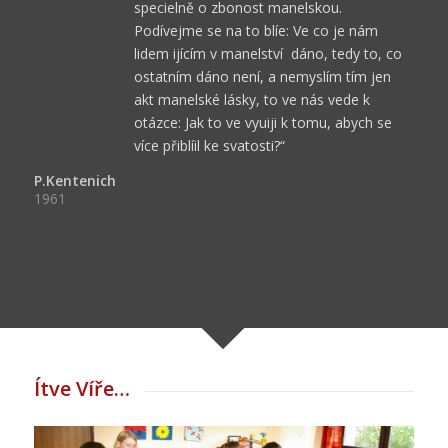
specielně o zbonost manelskou.
Podívejme se na to blíe: Ve co je nám 
lidem ijícím v manelství  dáno, tedy to, co
ostatním dáno není, a nemyslím tím jen
akt manelské lásky, to ve nás vede k
otázce: Jak to ve vyuiji k tomu, abych se
více přiblíil ke svatosti?“
P.Kentenich
1961
Ítve Víře…