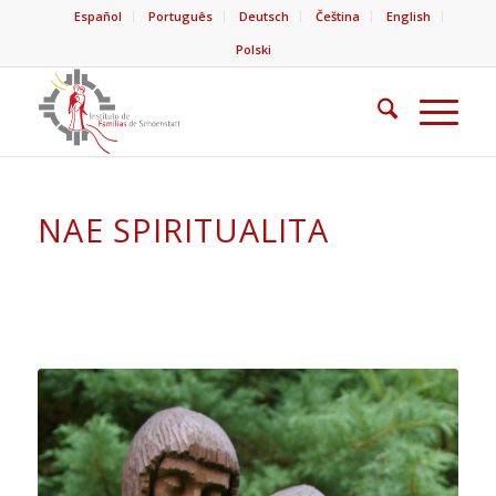
Español
Português
Deutsch
Čeština
English
Polski
NAE SPIRITUALITA