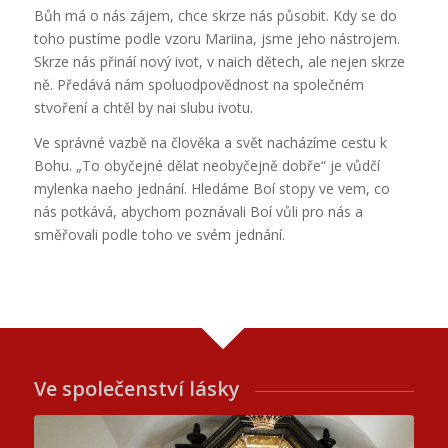
Bůh má o nás zájem, chce skrze nás působit. Kdy se do
toho pustíme podle vzoru Mariina, jsme jeho nástrojem.
Skrze nás přináí nový ivot, v naich dětech, ale nejen skrze
ně. Předává nám spoluodpovědnost na společném
stvoření a chtěl by nai slubu ivotu.
Ve správné vazbě na člověka a svět nacházíme cestu k
Bohu. „To obyčejné dělat neobyčejně dobře“ je vůdčí
mylenka naeho jednání. Hledáme Boí stopy ve vem, co
nás potkává, abychom poznávali Boí vůli pro nás a
směřovali podle toho ve svém jednání.
Ve společenství lásky