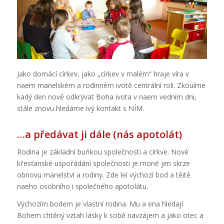
Jako domácí církev, jako „církev v malém“ hraje víra v
naem manelském a rodinném ivotě centrální roli. Zkouíme
kadý den nově odkrývat Boha ivota v naem vedním dni,
stále znovu hledáme ivý kontakt s NÍM.
…a předávat ji dále (nás apotolát)
Rodina je základní buňkou společnosti a církve. Nové
křesťanské uspořádání společnosti je moné jen skrze
obnovu manelství a rodiny. Zde leí výchozí bod a těitě
naeho osobního i společného apotolátu.
Výchozím bodem je vlastní rodina. Mu a ena hledají
Bohem chtěný vztah lásky k sobě navzájem a jako otec a