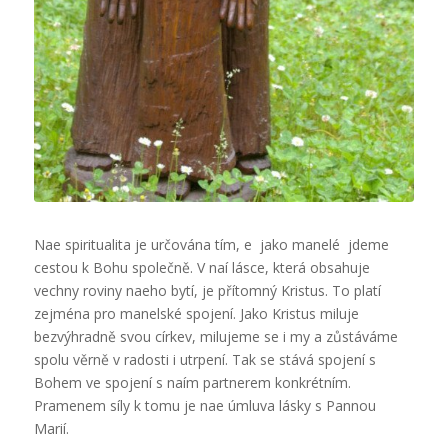
Nae spiritualita je určována tím, e  jako manelé  jdeme
cestou k Bohu společně. V naí lásce, která obsahuje
vechny roviny naeho bytí, je přítomný Kristus. To platí
zejména pro manelské spojení. Jako Kristus miluje
bezvýhradně svou církev, milujeme se i my a zůstáváme
spolu věrně v radosti i utrpení. Tak se stává spojení s
Bohem ve spojení s naím partnerem konkrétním.
Pramenem síly k tomu je nae úmluva lásky s Pannou
Marií.