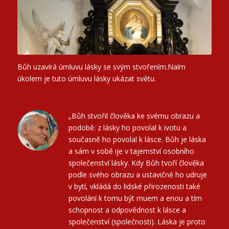
Bůh uzavírá úmluvu lásky se svým stvořením.Naím
úkolem je tuto úmluvu lásky ukázat světu.
„Bůh stvořil člověka ke svému obrazu a
podobě: z lásky ho povolal k ivotu a
současně ho povolal k lásce. Bůh je láska
a sám v sobě ije v tajemství osobního
společenství lásky. Kdy Bůh tvoří člověka
podle svého obrazu a ustavičně ho udruje
v bytí, vkládá do lidské přirozenosti také
povolání k tomu být muem a enou a tím
schopnost a odpovědnost k lásce a
společenství (společnosti). Láska je proto