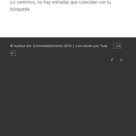
Lo sentimos, no hay entradas que coincidan con tu
búsqueda.
© Institut der Schönstattfamilien 2016 | concebido por
Tuia
LOG
IN