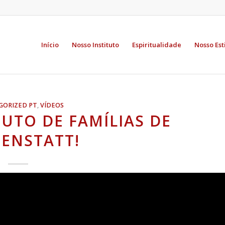
Início
Nosso Instituto
Espiritualidade
Nosso Est
GORIZED PT
,
VÍDEOS
UTO DE FAMÍLIAS DE
ENSTATT!