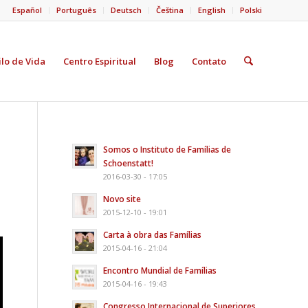
Español
Português
Deutsch
Čeština
English
Polski
ilo de Vida
Centro Espiritual
Blog
Contato
Somos o Instituto de Famílias de
Schoenstatt!
2016-03-30 - 17:05
Novo site
2015-12-10 - 19:01
Carta à obra das Famílias
2015-04-16 - 21:04
Encontro Mundial de Famílias
2015-04-16 - 19:43
Congresso Internacional de Superiores