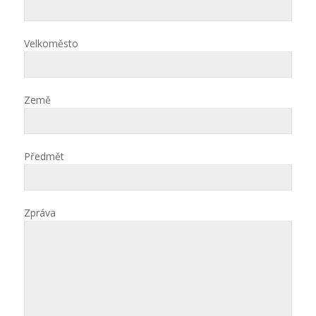
Velkoměsto
Země
Předmět
Zpráva